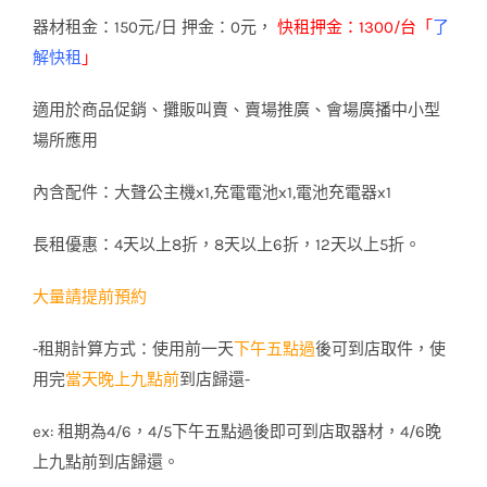
器材租金：150元/日 押金：0元
，
快租押金：1300/台「
了
解快租
」
適用於商品促銷、攤販叫賣、賣場推廣、會場廣播中小型
場所應用
內含配件：大聲公主機x1,充電電池x1,電池充電器x1
長租優惠：4天以上8折，8天以上6折，12天以上5折。
大量請提前預約
-租期計算方式：使用前一天
下午五點過
後可到店取件，使
用完
當天晚上九點前
到店歸還-
ex: 租期為4/6，4/5下午五點過後即可到店取器材，4/6晚
上九點前到店歸還。