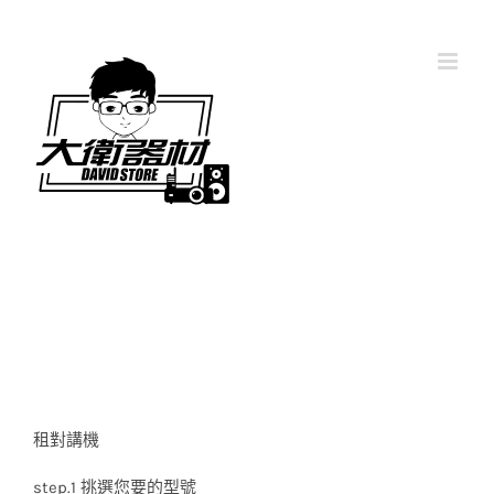
Skip
to
content
Home
通訊器材
租對講機
step.1 挑選您要的型號