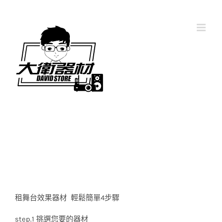
Skip
to
content
Home
活動器材
租舞台效果器材 輕鬆簡單4步驟
step.1 挑選您要的器材