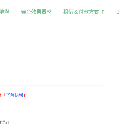
/地燈
舞台效果器材
租借＆付款方式
台「
了解快租
」
架x1