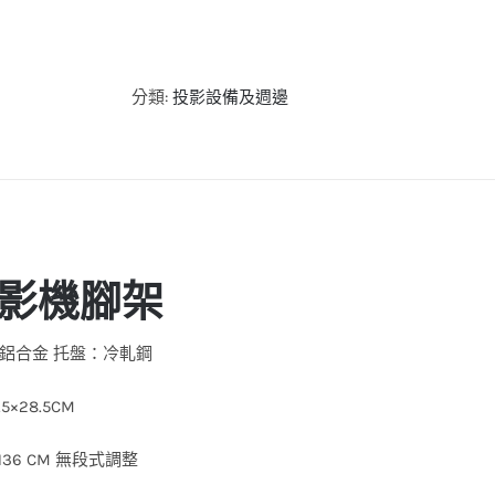
分類:
投影設備及週邊
影機腳架
：鋁合金 托盤：冷軋鋼
×28.5CM
 136 CM 無段式調整