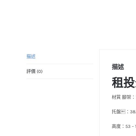
描述
描述
評價 (0)
租投
材質 腳架
托盤：38.5
高度：53 –