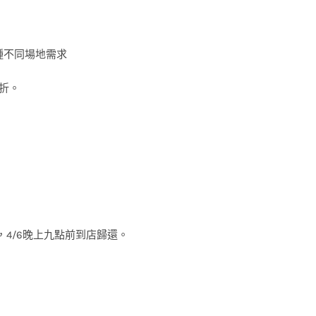
種不同場地需求
5折。
材，4/6晚上九點前到店歸還。