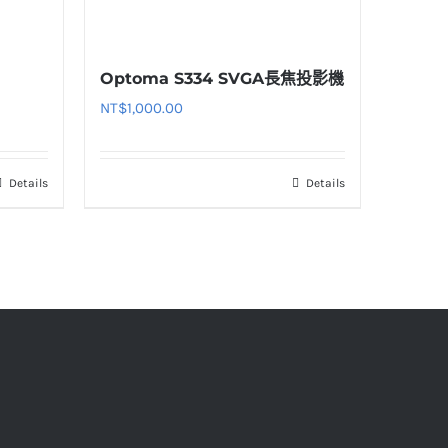
Optoma S334 SVGA長焦投影機
NT$
1,000.00
Details
Details