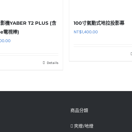
機YABER T2 PLUS (含
100寸氣動式地拉投影幕
le電視棒)
NT$
1,400.00
200.00
Details
商品分類
夾燈/地燈