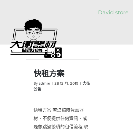
Skip
David store
to
content
快租方案
By
admin
|
28 12 月, 2019
|
大衛
公告
快租方案 若您臨時急需器
材、不便提供任何資訊、或
是想跳過繁瑣的租借流程 現