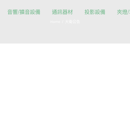
音響/擴音設備
通訊器材
投影設備
夾燈
Home
大衛公告